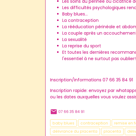
Les soins du périnée ou cicatrice 
Les difficultés psychologiques ren
Baby blues...
La contraception
La rééducation périnéale et abdo
La couple après un accouchemen
La sexualité
La reprise du sport
Et toutes les dernières recomman
l'essentiel à ne surtout pas oublier!
Inscription/informations 07 66 35 84 91
Inscription rapide: envoyez par whatapp
ou les dates auxquelles vous voulez assis
07 66 35 84 91
baby blues
contraception
remise en 
délivrance du placenta
placenta
déli