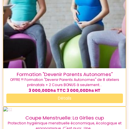
Formation "Devenir Parents Autonomes"
OFFRE !!! Formation "Devenir Parents Autonomes" de 8 ateliers
prénatals + 2 Cours BONUS à seulement...
3 000,00Dhs
TTC
3 000,00Dhs
HT
Détails
Coupe Menstruelle: La Girlies cup
Protection hygiénique menstruelle économique, écologique et
ergonomique. C'est quoi: Une...