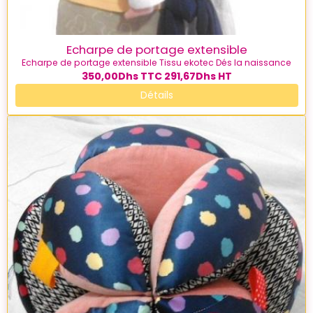
Echarpe de portage extensible
Echarpe de portage extensible Tissu ekotec Dés la naissance
350,00Dhs
TTC
291,67Dhs
HT
Détails