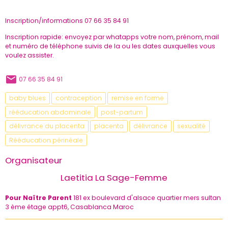
Inscription/informations 07 66 35 84 91
Inscription rapide: envoyez par whatapps votre nom, prénom, mail
et numéro de téléphone suivis de la ou les dates auxquelles vous
voulez assister.
07 66 35 84 91
baby blues
contraception
remise en forme
rééducation abdominale
post-partum
délivrance du placenta
placenta
délivrance
sexualité
Rééducation périnéale
Organisateur
Laetitia La Sage-Femme
Pour Naître Parent
181 ex boulevard d'alsace quartier mers sultan
3 ème étage appt6, Casablanca Maroc