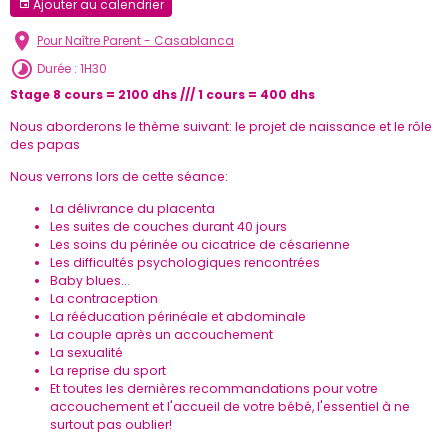
Ajouter au calendrier
Pour Naître Parent - Casablanca
Durée : 1H30
Stage 8 cours = 2100 dhs /// 1 cours = 400 dhs
Nous aborderons le thème suivant: le projet de naissance et le rôle
des papas
Nous verrons lors de cette séance:
La délivrance du placenta
Les suites de couches durant 40 jours
Les soins du périnée ou cicatrice de césarienne
Les difficultés psychologiques rencontrées
Baby blues...
La contraception
La rééducation périnéale et abdominale
La couple après un accouchement
La sexualité
La reprise du sport
Et toutes les dernières recommandations pour votre
accouchement et l'accueil de votre bébé, l'essentiel à ne
surtout pas oublier!