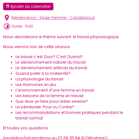
Ajouter au calendrier
Reinescence - Sage-Femme - Casablanca
Durée : 1h30
Nous aborderons le thème suivant: le travail physiologique
Nous verrons lors de cette séance:
Le travail c'est Quoi? C'est Quand?
Le déclenchement naturel du travail
Le déclenchement artificiel du travail
Quand partir à la maternité?
La physiologie du travail
Les Hormones en jeu
L'environnement d'une femme en travail
Les besoins de la femme en travail
Que dois-je faire pour rester sereine?
La péridurale: Pour ou Contre?
Les recommandations et bonnes pratiques pendant le
travail normal
Et toutes vos questions.
Inscription/informations au 07 66 35 84 91 (Whatapp)