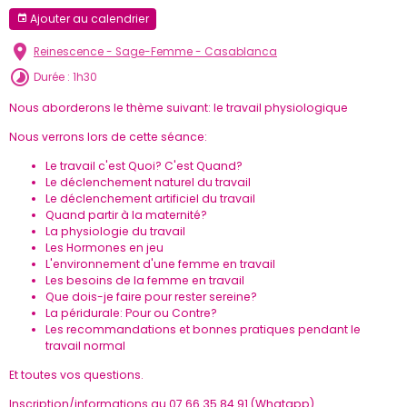
Ajouter au calendrier
Reinescence - Sage-Femme - Casablanca
Durée : 1h30
Nous aborderons le thème suivant: le travail physiologique
Nous verrons lors de cette séance:
Le travail c'est Quoi? C'est Quand?
Le déclenchement naturel du travail
Le déclenchement artificiel du travail
Quand partir à la maternité?
La physiologie du travail
Les Hormones en jeu
L'environnement d'une femme en travail
Les besoins de la femme en travail
Que dois-je faire pour rester sereine?
La péridurale: Pour ou Contre?
Les recommandations et bonnes pratiques pendant le
travail normal
Et toutes vos questions.
Inscription/informations au 07 66 35 84 91 (Whatapp)