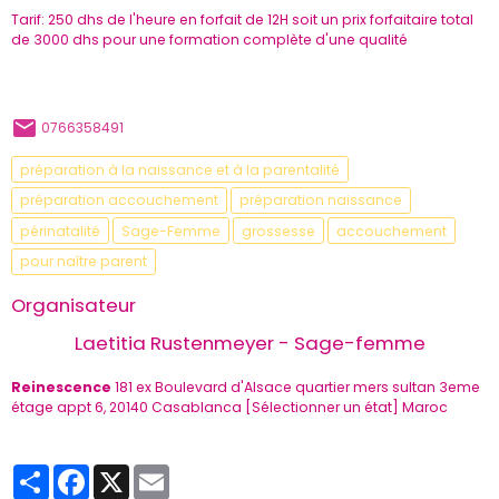
Tarif: 250 dhs de l'heure en forfait de 12H soit un prix forfaitaire total
de 3000 dhs pour une formation complète d'une qualité
0766358491
préparation à la naissance et à la parentalité
préparation accouchement
préparation naissance
périnatalité
Sage-Femme
grossesse
accouchement
pour naître parent
Organisateur
Laetitia Rustenmeyer - Sage-femme
Reinescence
181 ex Boulevard d'Alsace quartier mers sultan 3eme
étage appt 6, 20140 Casablanca [Sélectionner un état] Maroc
Partager
Facebook
X
Email