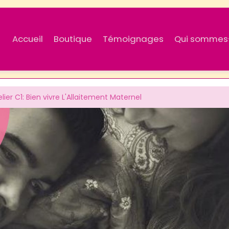
Accueil
Boutique
Témoignages
Qui sommes
elier C1: Bien vivre L'Allaitement Maternel