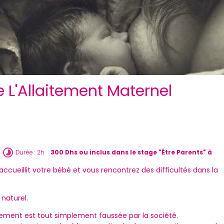
re L'Allaitement Maternel
Durée : 2h
300 Dhs ou inclus dans le stage "Être Parents" à
cueillit votre bébé et vous rencontrez des difficultés dans la
.
naturel.
aitement est tout simplement faussée par la société.