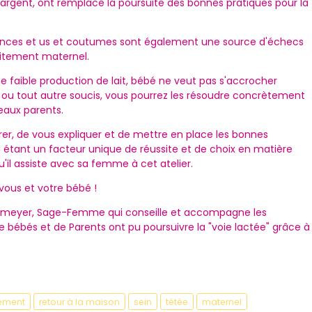
'argent, ont remplacé la poursuite des bonnes pratiques pour la
yances et us et coutumes sont également une source d'échecs
laitement maternel.
 faible production de lait, bébé ne veut pas s'accrocher
u tout autre soucis, vous pourrez les résoudre concrètement
veaux parents.
urer, de vous expliquer et de mettre en place les bonnes
étant un facteur unique de réussite et de choix en matière
qu'il assiste avec sa femme à cet atelier.
 vous et votre bébé !
tenmeyer, Sage-Femme qui conseille et accompagne les
de bébés et de Parents ont pu poursuivre la "voie lactée" grâce à
.
tement
retour à la maison
sein
tétée
maternel