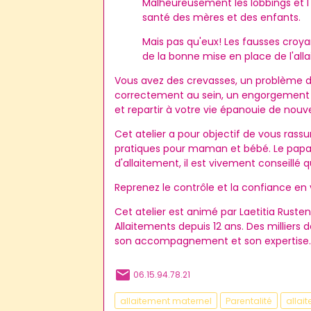
Malheureusement les lobbings et l
santé des mères et des enfants.
Mais pas qu'eux! Les fausses cro
de la bonne mise en place de l'al
Vous avez des crevasses, un problème de
correctement au sein, un engorgement o
et repartir à votre vie épanouie de nou
Cet atelier a pour objectif de vous rass
pratiques pour maman et bébé. Le papa 
d'allaitement, il est vivement conseillé 
Reprenez le contrôle et la confiance en
Cet atelier est animé par Laetitia Rus
Allaitements depuis 12 ans. Des milliers 
son accompagnement et son expertise
06.15.94.78.21
allaitement maternel
Parentalité
allai