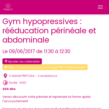
Gym hypopressives :
rééducation périnéale et
abdominale
Le 09/06/2017
de 11:30
à 12:30
Ajouter au calendrier
https://www.facebook.com/pg/PNP.CASA/events/
Cabinet PNPCASA - Casablanca
Durée : 1H00
200 dhs
Venez découvrir votre périnée et reprendre la forme après
l'accouchement.
Exercices en groupe avec swiss ball et méthodes hypopressives.