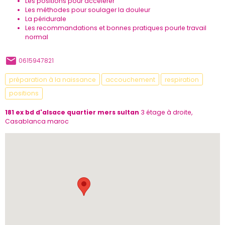
Les positions pour accélérer
Les méthodes pour soulager la douleur
La péridurale
Les recommandations et bonnes pratiques pourle travail
normal
0615947821
préparation à la naissance
accouchement
respiration
positions
181 ex bd d'alsace quartier mers sultan
3 étage à droite,
Casablanca maroc