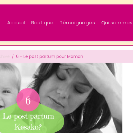
Accueil
Boutique
Témoignages
Qui sommes
chive
6 - Le post partum pour Maman