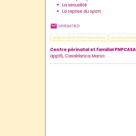
La sexualité
La reprise du sport
0615947821
préparation à la naissance
accouchem
Centre périnatal et familial PNPCASA
appt6, Casablanca Maroc