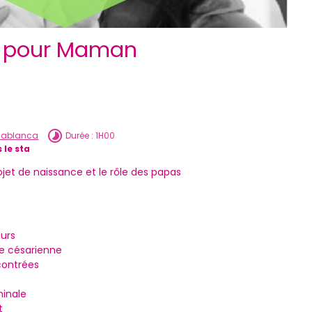
m pour Maman
asablanca
Durée : 1H00
 le sta
jet de naissance et le rôle des papas
ours
de césarienne
contrées
minale
t