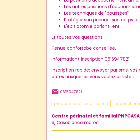
La position d'accouchement amé
Les autres positions d'accouchem
Les techniques de "poussées"
Protèger son périnée, son corps e
L'episiotomie parlons-en!
Et toutes vos questions.
Tenue confortabe conseillée.
Information/ inscription 0615947821
Inscription rapide: envoyer par sms, vo
dates auxquelles vous voulez assister.
0615947821
préparation à la naissance
accouchem
Centre périnatal et familial PNPCASA
6, Casablanca maroc