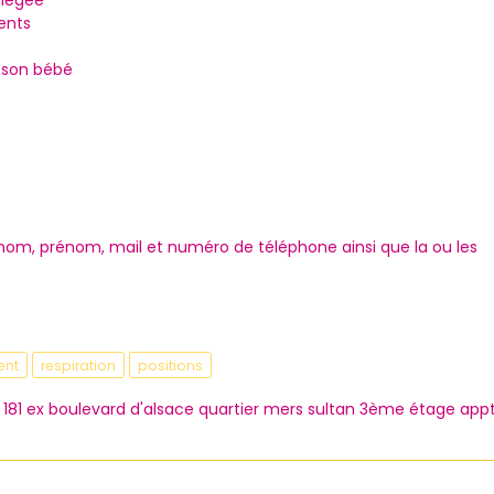
négée
ents
t son bébé
s nom, prénom, mail et numéro de téléphone ainsi que la ou les
ent
respiration
positions
181 ex boulevard d'alsace quartier mers sultan 3ème étage app