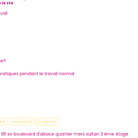
 le sta
vail
ne?
atiques pendant le travail normal
ent
respiration
positions
181 ex boulevard d'alsace quartier mers sultan 3 ème étage