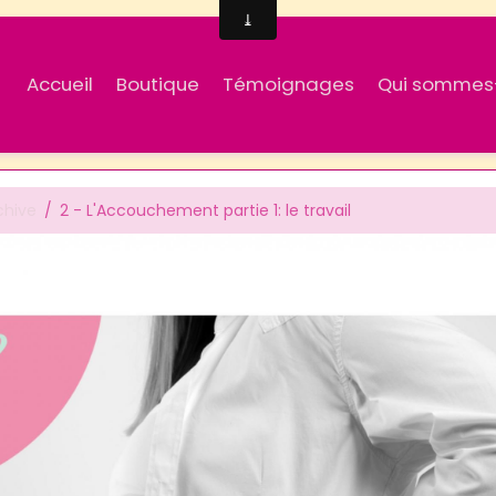
Accueil
Boutique
Témoignages
Qui sommes
chive
2 - L'Accouchement partie 1: le travail