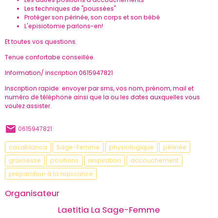
Les techniques de "poussées"
Protèger son périnée, son corps et son bébé
L'episiotomie parlons-en!
Et toutes vos questions.
Tenue confortabe conseillée.
Information/ inscription 0615947821
Inscription rapide: envoyer par sms, vos nom, prénom, mail et
numéro de téléphone ainsi que la ou les dates auxquelles vous
voulez assister.
0615947821
casablanca
Sage-Femme
physiologique
périnée
grossesse
positions
respiration
accouchement
préparation à la naissance
Organisateur
Laetitia La Sage-Femme