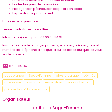
Les techniques de "poussées"
Protèger son périnée, son corps et son bébé
L'episiotomie parlons-en!
Et toutes vos questions.
Tenue confortabe conseillée.
Information/ inscription 07 66 35 84 91
Inscription rapide: envoyer par sms, vos nom, prénom, mail et
numéro de téléphone ainsi que la ou les dates auxquelles vous
voulez assister.
07 66 35 84 91
casablanca
Sage-Femme
physiologique
périnée
grossesse
positions
respiration
accouchement
préparation à la naissance
Organisateur
Laetitia La Sage-Femme