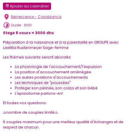
Ajouter au calendrier
Reinescence - Casablanca
Durée : 1H30
Stage 8 cours = 3000 dhs
Préparation à la naissance et à la parentalité en GROUPE avec
Laetitia Rustenmeyer Sage-femme
Les thèmes suivants seront abordés:
La physiologie de l'accouchement/l'expulsion
La position d'accouchement aménégée
Les autres positions d'accouchements
Les techniques de "poussées"
Protèger son périnée, son corps et son bébé
L'episiotomie parlons-en!
Et toutes vos questions.
⚠️nombre de couples limité⚠️
6 couples maximum pour une meilleur qualité d'échanges et de
respect de chacun.