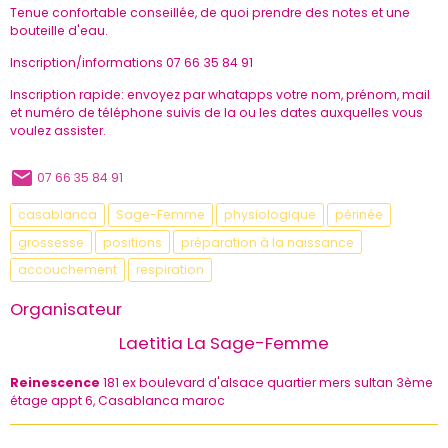
Tenue confortable conseillée, de quoi prendre des notes et une
bouteille d'eau.
Inscription/informations 07 66 35 84 91
Inscription rapide: envoyez par whatapps votre nom, prénom, mail
et numéro de téléphone suivis de la ou les dates auxquelles vous
voulez assister.
07 66 35 84 91
casablanca
Sage-Femme
physiologique
périnée
grossesse
positions
préparation à la naissance
accouchement
respiration
Organisateur
Laetitia La Sage-Femme
Reinescence
181 ex boulevard d'alsace quartier mers sultan 3ème
étage appt 6, Casablanca maroc