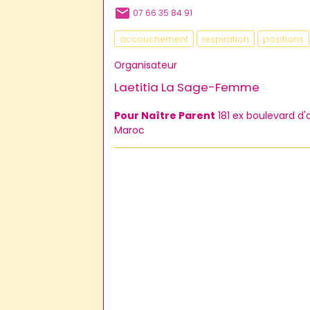
07 66 35 84 91
accouchement
respiration
positions
Organisateur
Laetitia La Sage-Femme
Pour Naître Parent
181 ex boulevard d
Maroc