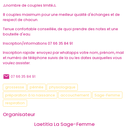
⚠️nombre de couples limité⚠️
8 couples maximum pour une meilleur qualité d'échanges et de
respect de chacun.
Tenue confortable conseillée, de quoi prendre des notes et une
bouteille d'eau.
Inscription/informations 07 66 35 84 91
Inscription rapide: envoyez par whatapps votre nom, prénom, mail
et numéro de téléphone suivis de la ou les dates auxquelles vous
voulez assister.
07 66 35 84 91
grossesse
périnée
physiologique
préparation à la naissance
accouchement
Sage-Femme
respiration
Organisateur
Laetitia La Sage-Femme