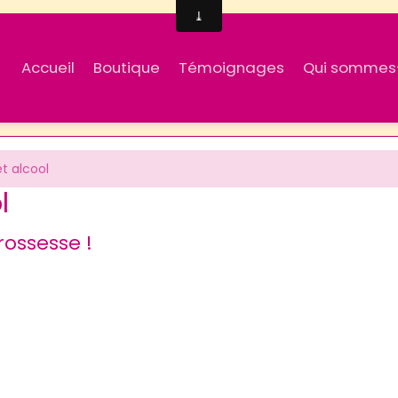
Accueil
Boutique
Témoignages
Qui sommes
t alcool
l
rossesse !