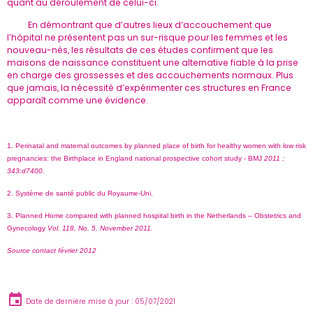
quant au déroulement de celui-ci.
En démontrant que d’autres lieux d’accouchement que
l’hôpital ne présentent pas un sur-risque pour les femmes et les
nouveau-nés, les résultats de ces études confirment que les
maisons de naissance constituent une alternative fiable à la prise
en charge des grossesses et des accouchements normaux. Plus
que jamais, la nécessité d’expérimenter ces structures en France
apparaît comme une évidence.
1. Perinatal and maternal outcomes by planned place of birth for healthy women with low risk
pregnancies: the Birthplace in England national prospective cohort study - BMJ
2011 ;
343:d7400.
2. Système de santé public du Royaume-Uni.
3. Planned Home compared with planned hospital birth in the Netherlands – Obstetrics and
Gynecology
Vol. 118, No. 5, November 2011.
Source contact février 2012
Date de dernière mise à jour : 05/07/2021