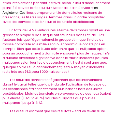
et les interventions pendant le travail selon le lieu d’accouchement
planifié à travers le réseau du « National Health Service »
en
2
lieux comprenaient le domicile, les maisons de
Angleterre. Ces
naissance, les filières sages-femmes dans un cadre hospitalier
avec des services obstétricaux et les unités obstétricales.
Un total de
terme de femmes ayant eu une
64 538 enfants nés à
grossesse simple à bas-risque ont été inclus dans l’étude
. Les
facteurs, tels que l’âge maternel, le groupe ethnique, l’indice de
masse corporelle et le milieu socio-économique ont été pris en
compte. Bien que cette étude démontre que les nullipares optant
pour un accouchement à domicile encourent plus de risques, il n’y
a aucune différence significative dans le taux d’incidents pour les
multipares selon leur lieu d’accouchement. Il est à souligner que,
quelque soit le lieu d’accouchement, le taux moyen d’incidents
reste très bas (4,3 pour 1 000 naissances).
Les résultats démontrent également que les interventions
durant le travail telles que la péridurale, l’utilisation de forceps ou
les césariennes étaient nettement plus basses hors des unités
obstétricales. Mais les transferts en provenance de ces lieux étaient
plus élevés (jusqu’à 45 %) pour les nullipares que pour les
multipares (jusqu’à 13 %).
Les auteurs estiment que ces résultats
« sont en faveur d’une