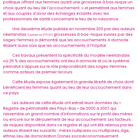
politique offrant aux femmes ayant une grossesse à bas risque un
choix quant au lieu de l’accouchement
aux femmes
» et
permettront
et aux couples d’avoir des échanges éclairés avec les
professionnels de santé concernant le lieu de la naissance.
Une deuxième étude publiée en novembre 2011 par des auteurs
néerlandais
grossesses à bas-risque suivies par des
3
portant sur
679 952
sages-femmes a démontré que les accouchements à domicile
étaient aussi sûrs que les accouchements à l’hôpital.
Ces travaux présentent la spécificité du modèle néerlandais
où 25 % des accouchements ont lieu à domicile et où le système
périnatal s’appuie sur le rôle prépondérant des sages-femmes
comme acteurs de premier recours.
Cette étude expose également la grande liberté de choix dont
bénéficient les femmes quant au lieu de leur accouchement dans
ce pays.
Les auteurs de cette étude ont extrait leurs données du «
Registre de périnatalité des Pays-Bas » de 2000 à 2007 qui
rassemble un grand nombre d’informations sur le profil des mères
ou encore sur le déroulement de leur accouchement. Les facteurs
de risques disponible dans ce registre et qui ont été retenus par les
auteurs étaient les suivants : mères nullipares ou multipares, âge,
ethnie, lieu de domiciliation (zones socioéconomiquement