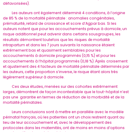
défavorisées).
Les auteurs ont également déterminé 4 conditions, à l’origine
de 85 % de la mortalité périnatale : anomalies congénitales,
prématurité, retard de croissance et score d’Agpar bas. Si les
auteurs notent que pour les accouchements prévus à domicile, un
risque additionnel peut advenir dans certains sousgroupes, les
résultats démontrent toutefois que
mortalité
les risques de
intrapartum et dans les 7 jours suivants la naissance étaient
extrêmement bas et quasiment semblables pour les
accouchements à domicile programmés (0,15 %) et pour les
accouchements à l’hôpital programmés (0,18 %)
croisement
Après
.
et ajustement des 4 facteurs de mortalité périnatale déterminés par
les auteurs, cette proportion s’inverse, le risque étant alors très
légèrement supérieur à domicile.
Ces deux études, menées sur des cohortes extrêmement
larges, démontrent de façon incontestable que le tout-hôpital n’est
pas une garantie en termes de réduction de la morbidité et de la
mortalité périnatales.
Leurs conclusions sont à mettre en parallèle avec le modèle
périnatal français, où les patientes ont un choix restreint quant au
lieu de leur accouchement et, avec le développement des
protocoles dans les maternités, ont de moins en moins d’options