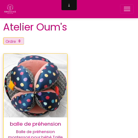
Atelier Oum's
balle de préhension
Balle de préhension
montessori pour bébé Taille