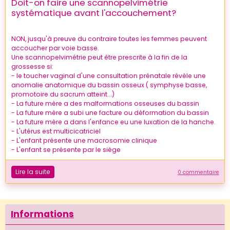
Doit-on faire une scannopelvimétrie
systématique avant l'accouchement?
NON, jusqu'à preuve du contraire toutes les femmes peuvent
accoucher par voie basse.
Une scannopelvimétrie peut être prescrite à la fin de la
grossesse si:
- le toucher vaginal d'une consultation prénatale révèle une
anomalie anatomique du bassin osseux ( symphyse basse,
promotoire du sacrum atteint...)
- La future mère a des malformations osseuses du bassin
- La future mère a subi une facture ou déformation du bassin
- La future mère a dans l'enfance eu une luxation de la hanche.
- L'utérus est multicicatriciel
- L'enfant présente une macrosomie clinique
- L'enfant se présente par le siège
Lire la suite
0 commentaire
Informations