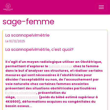
sage-femme
La scannopelvimétrie
Le 10/12/2025
La scannopelvimétrie, c'est quoi?
Il s'agit d'un moyen radiologique utiliser en Obstétrique,
permettant d'explorer le
bassin osseux
chez la femme
dans le but d'analyser ses structures, et réaliser certains
mesures qui sont nécessaires à l'obstétricien pour
décider l'acceptabilité ou non, de l'accouchement par
voie naturelle chez certaines femmes enceintes
présentant des situations obstétricales particulières
:
utérus cicatriciel
, présentation du
siège,
macrosomie
(poids du bébé estimé supérieur à
4KG500), déformations acquises ou congénitales du
bassin osseux...