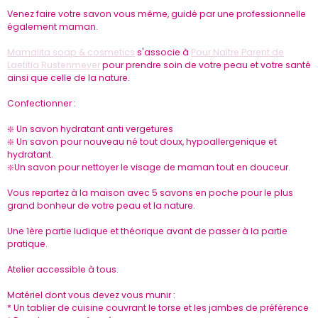
Venez faire votre savon vous même, guidé par une professionnelle
également maman.
Mamalita soap & cosmetics
s'associe à
Pour Naître Parent de
Laetitia Rustenmeyer
pour prendre soin de votre peau et votre santé
ainsi que celle de la nature.
Confectionner :
❇️ Un savon hydratant anti vergetures
❇️ Un savon pour nouveau né tout doux, hypoallergenique et
hydratant.
❇️Un savon pour nettoyer le visage de maman tout en douceur.
Vous repartez à la maison avec 5 savons en poche pour le plus
grand bonheur de votre peau et la nature.
Une 1ère partie ludique et théorique avant de passer à la partie
pratique.
Atelier accessible à tous.
Matériel dont vous devez vous munir :
* Un tablier de cuisine couvrant le torse et les jambes de préférence