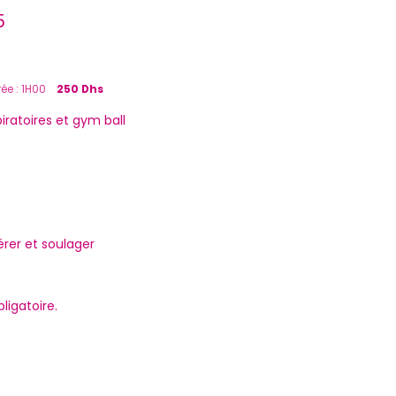
5
ée : 1H00
250 Dhs
iratoires et gym ball
érer et soulager
ligatoire.