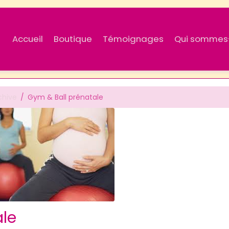
Accueil
Boutique
Témoignages
Qui sommes
chive
Gym & Ball prénatale
ale