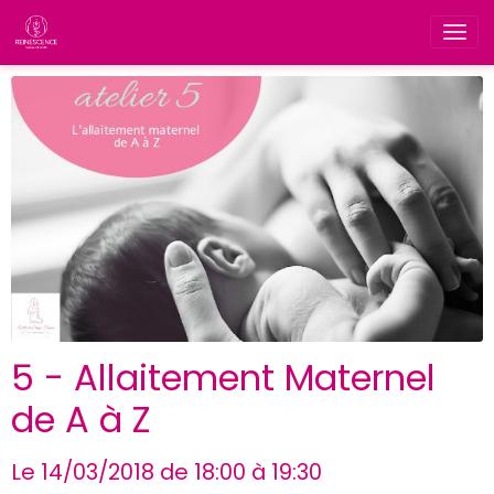
5 - Allaitement Maternel
de A à Z
Le 14/03/2018
de 18:00
à 19:30