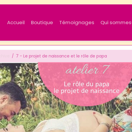
Accueil
Boutique
Témoignages
Qui sommes
chive
7 - Le projet de naissance et le rôle de papa