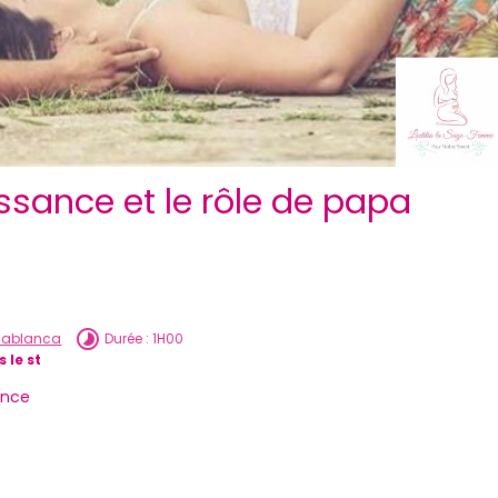
issance et le rôle de papa
asablanca
Durée : 1H00
 le st
ance