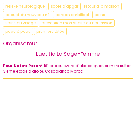
réflexe neurologique
score d'apgar
retour à la maison
accueil du nouveau né
cordon ombilical
soins
soins du visage
prévention mort subite du nourrisson
peau à peau
première tétée
Organisateur
Laetitia La Sage-Femme
Pour Naître Parent
181 ex boulevard d'alsace quartier mers sultan
3 ème étage à droite, Casablanca Maroc