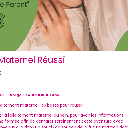
 Maternel Réussi
0
1H30
Stage 8 cours = 3000 dhs
laitement maternel, les bases pour réussir
r à l'allaitement maternel au sein, pour avoir les informations
ne formée afin de démarer sereinement cette aventure avec
ienvenus à la dans un soucis de soutien de la future maman dan