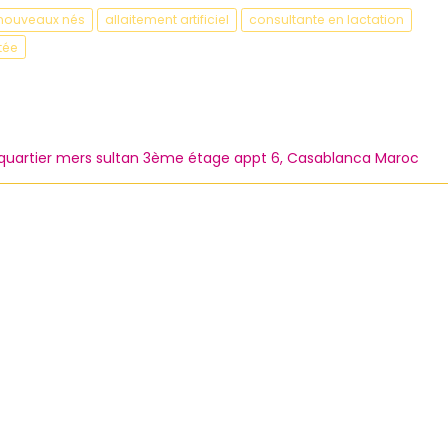
nouveaux nés
allaitement artificiel
consultante en lactation
tée
e quartier mers sultan 3ème étage appt 6, Casablanca Maroc