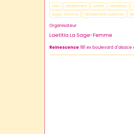
sein
allaitement
santé
lactation
Sage-Femme
allaitement maternel
té
Organisateur
Laetitia La Sage-Femme
Reinescence
181 ex boulevard d'alsac