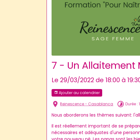
7 - Un Allaitement
Le 29/03/2022
de 18:00
à 19:3
Ajouter au calendrier
Reinescence - Casablanca
Durée : 
Nous aborderons les thèmes suivant: l'al
Il est réellement important de se prépare
nécessaires et adéquates d'une person
votre nouveau né. Les papas sont les b