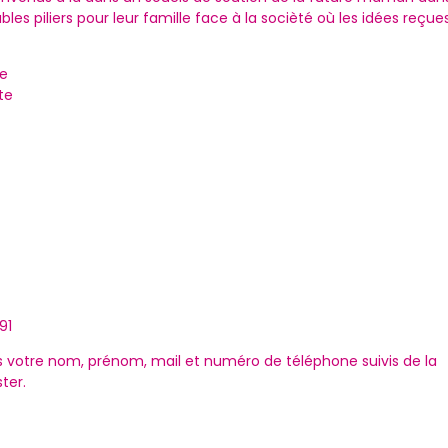
ables piliers pour leur famille face à la socièté où les idées reçue
ie
te
91
s votre nom, prénom, mail et numéro de téléphone suivis de la
ter.