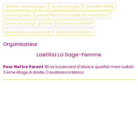
réflexe neurologique
score d'apgar
première tétée
peau à peau
prévention mort subite du nourrisson
soins du visage
soins
cordon ombilical
accueil du nouveau né
retour à la maison
Organisateur
Laetitia La Sage-Femme
Pour Naître Parent
181 ex boulevard d'alsace quartier mers sultan
3 ème étage à droite, Casablanca Maroc