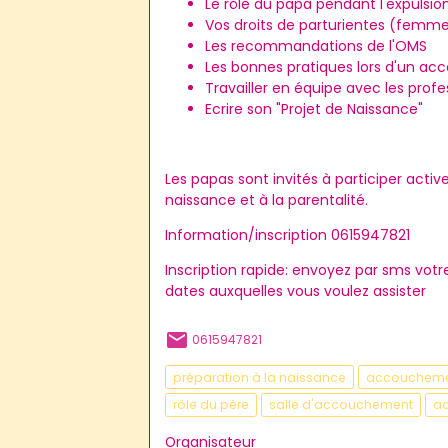
Le rôle du papa pendant l'expulsio
Vos droits de parturientes (femme
Les recommandations de l'OMS
Les bonnes pratiques lors d'un a
Travailler en équipe avec les prof
Ecrire son "Projet de Naissance"
Les papas sont invités à participer acti
naissance et à la parentalité.
Information/inscription 0615947821
Inscription rapide: envoyez par sms vot
dates auxquelles vous voulez assister
0615947821
préparation à la naissance
accouchem
rôle du père
salle d'accouchement
ac
Organisateur