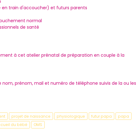
n
 en train d'accoucher) et futurs parents
ccouchement normal
essionnels de santé
vement à cet atelier prénatal de préparation en couple à la
re nom, prénom, mail et numéro de téléphone suivis de la ou les
ent
projet de naissance
physiologique
futur papa
papa
cueil du bébé
OMS