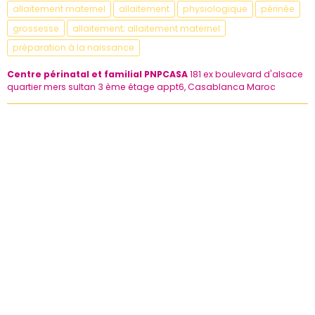
allaitement maternel
allaitement
physiologique
périnée
grossesse
allaitement; allaitement maternel
préparation à la naissance
Centre périnatal et familial PNPCASA
181 ex boulevard d'alsace
quartier mers sultan 3 ème étage appt6, Casablanca Maroc