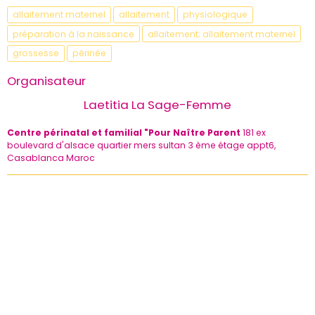
allaitement maternel
allaitement
physiologique
préparation à la naissance
allaitement; allaitement maternel
grossesse
périnée
Organisateur
Laetitia La Sage-Femme
Centre périnatal et familial "Pour Naître Parent
181 ex
boulevard d'alsace quartier mers sultan 3 ème étage appt6,
Casablanca Maroc