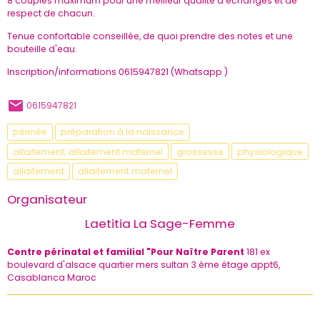
8 couples maximum pour une meilleur qualité d'échanges et de
respect de chacun.
Tenue confortable conseillée, de quoi prendre des notes et une
bouteille d'eau.
Inscription/informations 0615947821 (Whatsapp )
0615947821
périnée
préparation à la naissance
allaitement; allaitement maternel
grossesse
physiologique
allaitement
allaitement maternel
Organisateur
Laetitia La Sage-Femme
Centre périnatal et familial "Pour Naître Parent
181 ex
boulevard d'alsace quartier mers sultan 3 ème étage appt6,
Casablanca Maroc