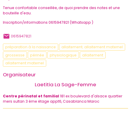
Tenue confortable conseillée, de quoi prendre des notes et une
bouteille d'eau.
Inscription/informations 0615947821 (Whatsapp )
0615947821
préparation à la naissance
allaitement; allaitement maternel
grossesse
périnée
physiologique
allaitement
allaitement maternel
Organisateur
Laetitia La Sage-Femme
Centre périnatal et familial
181 ex boulevard d'alsace quartier
mers sultan 3 ème étage appt6, Casablanca Maroc