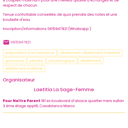
8 couples maximum pour une meilleur qualité d'échanges et de
respect de chacun.
Tenue confortable conseillée, de quoi prendre des notes et une
bouteille d'eau.
Inscription/informations 0615947821 (Whatsapp )
0615947821
préparation à la naissance
allaitement; allaitement maternel
grossesse
périnée
physiologique
allaitement
allaitement maternel
Organisateur
Laetitia La Sage-Femme
Pour Naître Parent
181 ex boulevard d'alsace quartier mers sultan
3 ème étage appt6, Casablanca Maroc